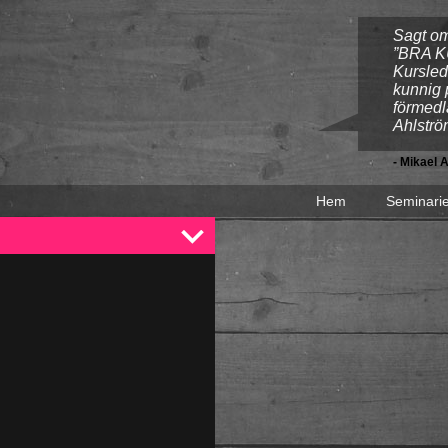
Sagt om
”BRA KU
Kursled
kunnig p
förmed
Ahlstro
- Mikael 
Hem
Seminari