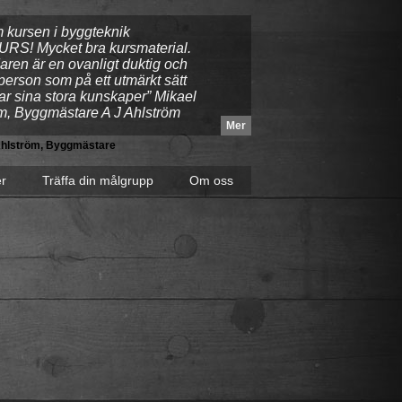
 kursen i byggteknik
RS! Mycket bra kursmaterial.
aren är en ovanligt duktig och
erson som på ett utmärkt sätt
lar sina stora kunskaper” Mikael
̈m, Byggmästare A J Ahlström
Mer
Ahlström, Byggmästare
er
Träffa din målgrupp
Om oss