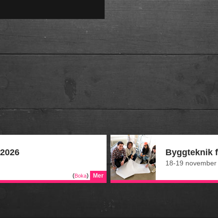
 2026
Byggteknik f
18-19 november 
(
)
Mer
Boka