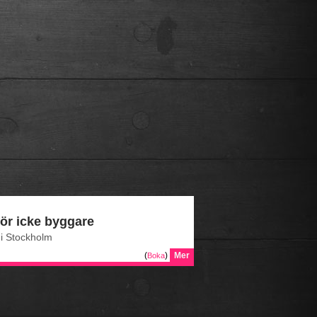
ör icke byggare
i Stockholm
(
)
Mer
Boka